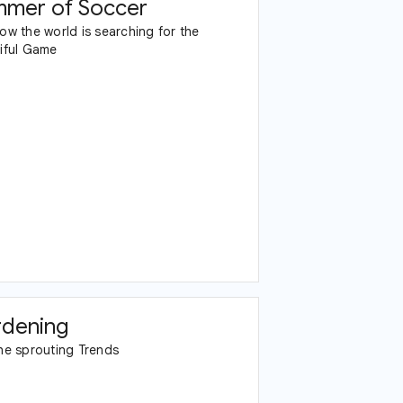
mer of Soccer
ow the world is searching for the
iful Game
dening
he sprouting Trends