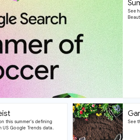
Sum
See h
Beaut
ist
Gar
on this summer’s defining
See t
n US Google Trends data.