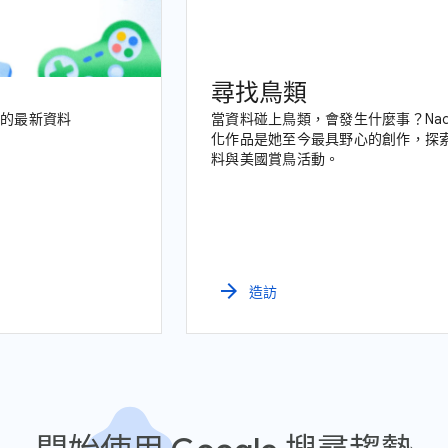
尋找鳥類
團隊的最新資料
當資料碰上鳥類，會發生什麼事？Nadie
化作品是她至今最具野心的創作，探索了
料與美國賞鳥活動。
arrow_forward
造訪