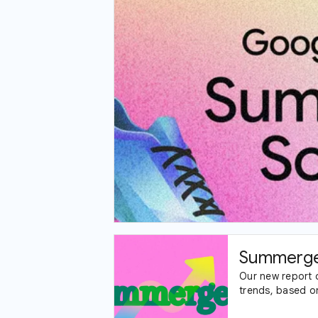
Summerge
Our new report 
trends, based o